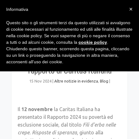
×
Informativa
Questo sito o gli strumenti terzi da questo utilizzati si avvalgono
di cookie necessari al funzionamento ed utili alle finalità illustrate
nella cookie policy. Se vuoi saperne di più o negare il consenso
a tutti o ad alcuni cookie, consulta la
cookie policy
.
Chiudendo questo banner, scorrendo questa pagina, cliccando
su un link o proseguendo la navigazione in altra maniera,
Povertà in Italia. Il nuovo
acconsenti all’uso dei cookie.
rapporto di Caritas Italiana
15 Nov 2024
|
Altre notizie in evidenza
,
Blog
|
Il
12 novembre
la Caritas Italiana ha
presentato il Rapporto 2024 su povertà ed
esclusione sociale, dal titolo
Fili d’erba nelle
crepe. Risposte di speranza,
giunto alla