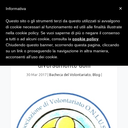
×
Informativa
Questo sito o gli strumenti terzi da questo utilizzati si avvalgono
di cookie necessari al funzionamento ed utili alle finalità illustrate
nella cookie policy. Se vuoi saperne di più o negare il consenso
a tutti o ad alcuni cookie, consulta la
cookie policy
.
Chiudendo questo banner, scorrendo questa pagina, cliccando
su un link o proseguendo la navigazione in altra maniera,
Due nuovi servizi per anziani e
acconsenti all’uso dei cookie.
diversamente abili
30 Mar 2017
|
Bacheca del Volontariato
,
Blog
|