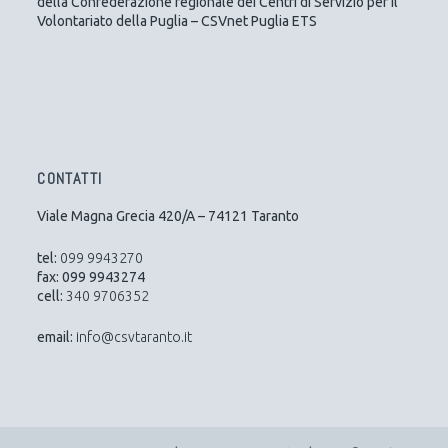
della Confederazione regionale dei Centri di Servizio per il
Volontariato della Puglia – CSVnet Puglia ETS
CONTATTI
Viale Magna Grecia 420/A – 74121 Taranto
tel:
099 9943270
fax: 099 9943274
cell:
340 9706352
email:
info@csvtaranto.it