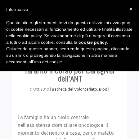
×
Informativa
Questo sito o gli strumenti terzi da questo utilizzati si avvalgono
di cookie necessari al funzionamento ed utili alle finalità illustrate
nella cookie policy. Se vuoi saperne di più o negare il consenso
a tutti o ad alcuni cookie, consulta la
cookie policy
.
Chiudendo questo banner, scorrendo questa pagina, cliccando
su un link o proseguendo la navigazione in altra maniera,
“Vicino a chi sta vicino”, a
acconsenti all’uso dei cookie.
Taranto il corso per Caregiver
dell’ANT
9 Ott 2019
|
Bacheca del Volontariato
,
Blog
|
La famiglia ha un ruolo centrale
nell’assistenza domiciliare oncologica. Il
momento del rientro a casa, per un malato