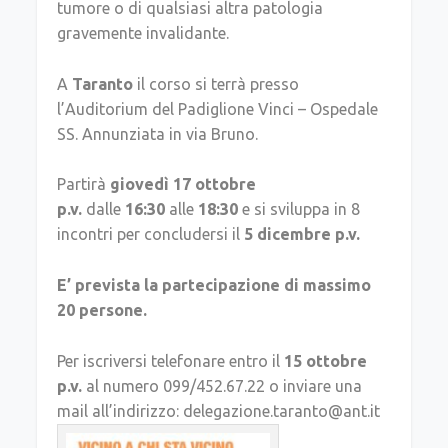
tumore o di qualsiasi altra patologia
gravemente invalidante.
A
Taranto
il corso si terrà presso
l’Auditorium del Padiglione Vinci – Ospedale
SS. Annunziata in via Bruno.
Partirà
giovedì 17 ottobre
p.v.
dalle
16:30
alle
18:30
e si sviluppa in 8
incontri per concludersi il
5 dicembre p.v.
E’ prevista la partecipazione di massimo
20 persone.
Per iscriversi telefonare entro il
15 ottobre
p.v.
al numero 099/452.67.22 o inviare una
mail all’indirizzo: delegazione.taranto@ant.it