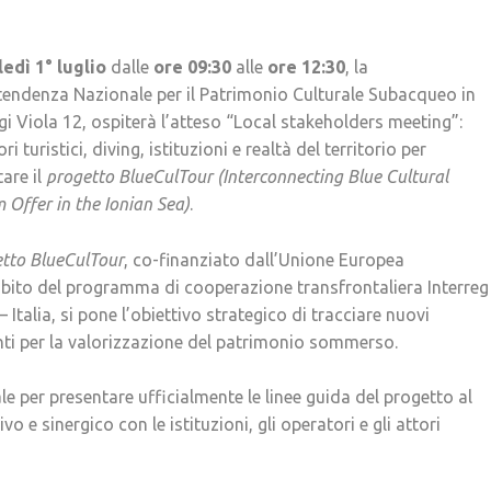
edì 1° luglio
dalle
ore 09:30
alle
ore 12:30
, la
tendenza Nazionale per il Patrimonio Culturale Subacqueo in
gi Viola 12, ospiterà l’atteso “Local stakeholders meeting”:
ri turistici, diving, istituzioni e realtà del territorio per
are il
progetto BlueCulTour (Interconnecting Blue Cultural
 Offer in the Ionian Sea)
.
tto BlueCulTour
, co-finanziato dall’Unione Europea
mbito del programma di cooperazione transfrontaliera Interreg
– Italia, si pone l’obiettivo strategico di tracciare nuovi
nti per la valorizzazione del patrimonio sommerso.
 per presentare ufficialmente le linee guida del progetto al
vo e sinergico con le istituzioni, gli operatori e gli attori