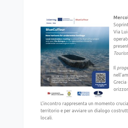
Mercol
Soprin
Via Lui
operato
present
Tourism
Il
proge
nell’a
Grecia 
orizzo
L’incontro rappresenta un momento cruciale
territorio e per avviare un dialogo costrutti
locali.