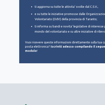
ti aggiorna su tutte le attivita’ svolte dal C.S.V.,
e su tutte le iniziative promosse dalle Organizzazion
Volontariato (OdV) della provincia di Taranto;
ti informa su bandi e novita’ legislative di interesse p
mondo del volontariato e su altre iniziative di riliev
Vuoi ricevere queste informazioni direttamente sulla tua ca
posta elettronica?
Iscriviti adesso compilando il segu
modulo
!