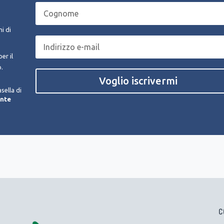
i di
er il
o.
Voglio iscrivermi
sella di
ente
C