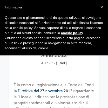
×
Informativa
Questo sito o gli strumenti terzi da questo utilizzati si avvalgono
di cookie necessari al funzionamento ed utili alle finalità illustrate
nella cookie policy. Se vuoi saperne di più o negare il consenso
a tutti o ad alcuni cookie, consulta la
cookie policy
.
Chiudendo questo banner, scorrendo questa pagina, cliccando
su un link o proseguendo la navigazione in altra maniera,
Direttiva Progetti Sperimentali
acconsenti all’uso dei cookie.
Anno 2012
4 Dic 2012
|
Bandi
|
È in corso di registrazione alla Corte dei Conti
la Direttiva del 27 novembre 2012
riguardante
le “Linee di indirizzo per la presentazione di
progetti sperimentali di volontariato di cui