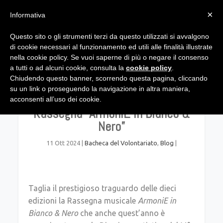
×
Informativa
Questo sito o gli strumenti terzi da questo utilizzati si avvalgono
di cookie necessari al funzionamento ed utili alle finalità illustrate
nella cookie policy. Se vuoi saperne di più o negare il consenso
a tutti o ad alcuni cookie, consulta la
cookie policy
.
Chiudendo questo banner, scorrendo questa pagina, cliccando
su un link o proseguendo la navigazione in altra maniera,
Al via la X edizione della
acconsenti all’uso dei cookie.
Rassegna “ArmoniE in Bianco &
Nero”
11 Ott 2024
|
Bacheca del Volontariato
,
Blog
|
Taglia il prestigioso traguardo delle dieci
edizioni la Rassegna musicale
ArmoniE in
Bianco & Nero
che anche quest’anno è